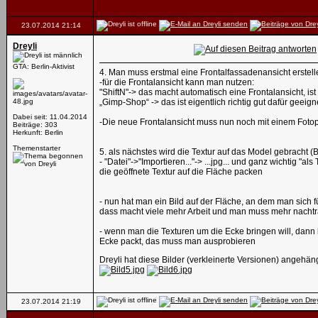
23.07.2014
21:14
Dreyli
GTA: Berlin-Aktivist
4. Man muss erstmal eine Frontalfassadenansicht erstel
-für die Frontalansicht kann man nutzen:
"ShiftN"-> das macht automatisch eine Frontalansicht, ist 
„Gimp-Shop“ -> das ist eigentlich richtig gut dafür geei
Dabei seit: 11.04.2014
-Die neue Frontalansicht muss nun noch mit einem Fotopro
Beiträge: 303
Herkunft: Berlin
Themenstarter
5. als nächstes wird die Textur auf das Model gebracht (Bi
- "Datei"->"Importieren..."-> ...jpg... und ganz wichtig "als
die geöffnete Textur auf die Fläche packen
- nun hat man ein Bild auf der Fläche, an dem man sich 
dass macht viele mehr Arbeit und man muss mehr nachtr
- wenn man die Texturen um die Ecke bringen will, dann 
Ecke packt, das muss man ausprobieren
Dreyli hat diese Bilder (verkleinerte Versionen) angehäng
23.07.2014
21:19