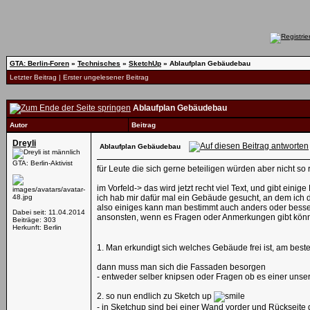
GTA: Berlin-Foren
»
Technisches
»
SketchUp
»
Ablaufplan Gebäudebau
Letzter Beitrag
|
Erster ungelesener Beitrag
Ablaufplan Gebäudebau
Autor
Beitrag
Dreyli
Ablaufplan Gebäudebau
GTA: Berlin-Aktivist
für Leute die sich gerne beteiligen würden aber nicht so
im Vorfeld-> das wird jetzt recht viel Text, und gibt ein
ich hab mir dafür mal ein Gebäude gesucht, an dem ich d
also einiges kann man bestimmt auch anders oder bess
Dabei seit: 11.04.2014
ansonsten, wenn es Fragen oder Anmerkungen gibt könnt
Beiträge: 303
Herkunft: Berlin
1. Man erkundigt sich welches Gebäude frei ist, am best
dann muss man sich die Fassaden besorgen
- entweder selber knipsen oder Fragen ob es einer unse
2. so nun endlich zu Sketch up
- in Sketchup sind bei einer Wand vorder und Rückseite 