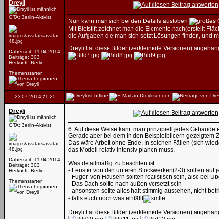
Dreyli
GTA: Berlin-Aktivist
Nun kann man sich bei den Details austoben
Mit Bleistift zeichnet man die Elemente nach(erstellt F
die Aufgaben die man sich setzt Lösungen finden, und mi
Dreyli hat diese Bilder (verkleinerte Versionen) angehäng
Dabei seit: 11.04.2014
Beiträge: 303
Herkunft: Berlin
Themenstarter
23.07.2014
21:25
Dreyli
GTA: Berlin-Aktivist
6. Auf diese Weise kann man prinzipiell jedes Gebäude er
Gerade aber bei dem in den Beispielbildern gezeigtem Z
Das wäre Arbeit ohne Ende. In solchen Fällen (sich wieder
das Modell relativ intensiv planen muss.
Dabei seit: 11.04.2014
Was detailmäßig zu beachten ist:
Beiträge: 303
- Fenster von den unteren Stockwerken(2-3) sollten auf 
Herkunft: Berlin
- Fugen von Häusern sollten realistisch sein, also bei 
Themenstarter
- Das Dach sollte nach außen versetzt sein
- ansonsten sollte alles halt stimmig aussehen, nicht be
- falls euch noch was einfällt
Dreyli hat diese Bilder (verkleinerte Versionen) angehäng