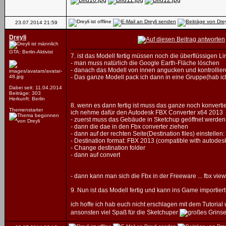
23.07.2014
21:59
Dreyli
GTA: Berlin-Aktivist
7. ist das Modell fertig müssen noch die überflüssigen
- man muss natürlich die Google Earth-Fläche löschen
- danach das Modell von innen angucken und kontrolliere
- Das ganze Modell pack ich dann in eine Gruppe(hab ic
Dabei seit: 11.04.2014
Beiträge: 303
Herkunft: Berlin
8. wenn es dann fertig ist muss das ganze noch konvertie
Themenstarter
ich nehme dafür den Autodesk FBX Converter x64 2013
- zuerst muss das Gebäude in Sketchup geöffnet werden u
- dann die dae in den Fbx converter ziehen
- dann auf der rechten Seite(Destination files) einstellen:
- Destination format: FBX 2013 (compatible with autodesk
- Change destination folder
- dann auf convert
- dann kann man sich die Fbx in der Freeware ... fbx vie
9. Nun ist das Modell fertig und kann ins Game importier
ich hoffe ich hab euch nicht erschlagen mit dem Tutori
ansonsten viel Spaß für die Sketchuper