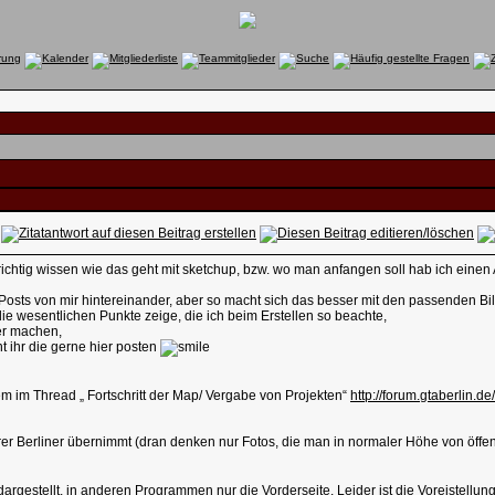
 richtig wissen wie das geht mit sketchup, bzw. wo man anfangen soll hab ich einen 
ige Posts von mir hintereinander, aber so macht sich das besser mit den passenden Bi
ie wesentlichen Punkte zeige, die ich beim Erstellen so beachte,
er machen,
 ihr die gerne hier posten
em im Thread „ Fortschritt der Map/ Vergabe von Projekten“
http://forum.gtaberlin.
rer Berliner übernimmt (dran denken nur Fotos, die man in normaler Höhe von öffe
dargestellt, in anderen Programmen nur die Vorderseite. Leider ist die Voreistell