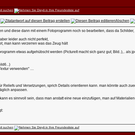
len und diese dann mit einem Fotoprogramm noch so bearbeiten, dass da Schilder, 
aber leider auch nicht perfekt,
gnet, man kann verzerren was das Zeug hält
gramm etwas aufgehübscht werden (PictureIt macht sich ganz gut; Bild..),.. als jpg 
ld6...)
 Textur verwenden" ....
für Reliefs und Versetzungen, sprich Details orientieren kann. man könnte auch zu
äglich anpassen.
kann es sinnvoll sein, dass man anstatt eine neue einzufügen, man auf Materialie
t: