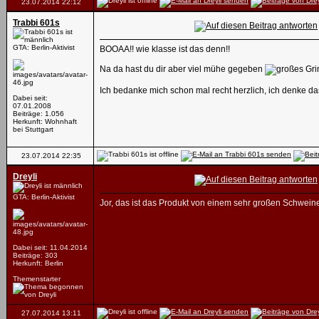
23.07.2014
22:12
Trabbi 601s
GTA: Berlin-Aktivist
BOOAA!! wie klasse ist das denn!!
Na da hast du dir aber viel mühe gegeben
Ich bedanke mich schon mal recht herzlich, ich denke das
Dabei seit:
07.01.2008
Beiträge: 1.056
Herkunft: Wohnhaft
bei Stuttgart
23.07.2014
22:35
Dreyli
GTA: Berlin-Aktivist
Jor, das ist das Produkt von einem sehr großen Schwei
Dabei seit: 11.04.2014
Beiträge: 303
Herkunft: Berlin
Themenstarter
27.07.2014
13:11