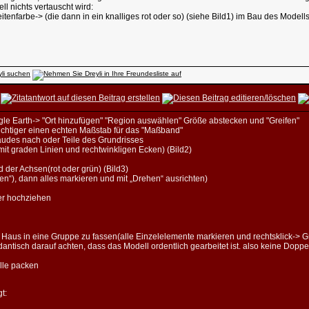
ll nichts vertauscht wird:
itenfarbe-> (die dann in ein knalliges rot oder so) (siehe Bild1) im Bau des Mode
ogle Earth-> "Ort hinzufügen" "Region auswählen" Größe abstecken und "Greifen"
ichtiger einen echten Maßstab für das "Maßband"
udes nach oder Teile des Grundrisses
st mit graden Linien und rechtwinkligen Ecken) (Bild2)
der Achsen(rot oder grün) (Bild3)
ren“), dann alles markieren und mit „Drehen“ ausrichten)
er hochziehen
s Haus in eine Gruppe zu fassen(alle Einzelelemente markieren und rechtsklick-> G
tisch darauf achten, dass das Modell ordentlich gearbeitet ist. also keine Doppell
elle packen
t: