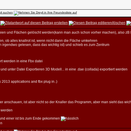
 Linien und Flächen gelöscht werden(kann man auch schon vorher machen), also zB 
n, ob alles knallrot ist, wenn nicht dann die Fläche umkehren
h irgendwo gelesen, dass das wichtig ist) und schieb es zum Zentrum
rt werden in eine Fbx datei
nd unter Datei Exportieren 3D Modell... in eine .dae (collada) exportiert werden
 2013 applications and fbx plug in..)
wer anschauen, ist aber nicht so der Knaller das Programm, aber man sieht das wich
t werden
al und einer ist bis zum Ende gekommen