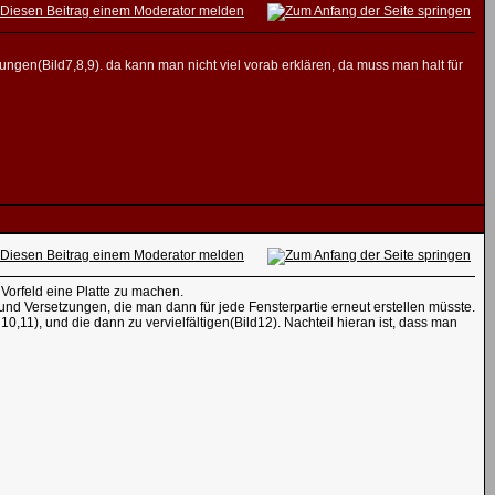
ngen(Bild7,8,9). da kann man nicht viel vorab erklären, da muss man halt für
 Vorfeld eine Platte zu machen.
nd Versetzungen, die man dann für jede Fensterpartie erneut erstellen müsste.
0,11), und die dann zu vervielfältigen(Bild12). Nachteil hieran ist, dass man