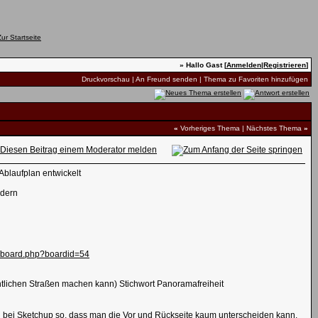
» Hallo Gast [
Anmelden
|
Registrieren
]
Druckvorschau
|
An Freund senden
|
Thema zu Favoriten hinzufügen
«
Vorheriges Thema
|
Nächstes Thema
»
Ablaufplan entwickelt
ldern
de/board.php?boardid=54
ntlichen Straßen machen kann) Stichwort Panoramafreiheit
ung bei Sketchup so, dass man die Vor und Rückseite kaum unterscheiden kann.