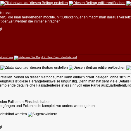
lächen), die man hervorheben möchte. Mit Drücken/Ziehen macht man daraus Versetzu
t der Zeit werden die immer einfacher
t:
stellen. Vorteil an dieser Methode, man kann einfach drauf loslegen, ohne sich im
eughaus ist diese Herangehensweise ungünstig. Denn man hat sehr viele Details u
holende detailreiche Fassadenteile) ist es sinnvoll eine Partie auszuarbeiten(Bild1
jeden Fall einen Einschub haben
Übergängen und Ecken nicht komplett wo anders weiter gehen
triebsblind werden
t: