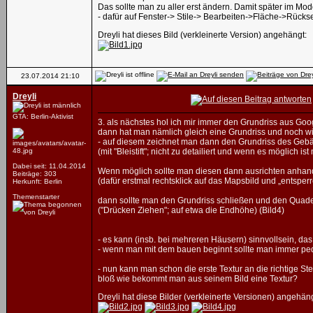
Das sollte man zu aller erst ändern. Damit später im Mode
- dafür auf Fenster-> Stile-> Bearbeiten->Fläche->Rückse
Dreyli hat dieses Bild (verkleinerte Version) angehängt:
23.07.2014
21:10
Dreyli
GTA: Berlin-Aktivist
3. als nächstes hol ich mir immer den Grundriss aus Go
dann hat man nämlich gleich eine Grundriss und noch w
- auf diesem zeichnet man dann den Grundriss des Gebä
(mit "Bleistift"; nicht zu detailiert und wenn es möglich i
Dabei seit: 11.04.2014
Wenn möglich sollte man diesen dann ausrichten anhand 
Beiträge: 303
(dafür erstmal rechtsklick auf das Mapsbild und „entsper
Herkunft: Berlin
Themenstarter
dann sollte man den Grundriss schließen und den Quad
("Drücken Ziehen"; auf etwa die Endhöhe) (Bild4)
- es kann (insb. bei mehreren Häusern) sinnvollsein, da
- wenn man mit dem bauen beginnt sollte man immer pedan
- nun kann man schon die erste Textur an die richtige St
bloß wie bekommt man aus seinem Bild eine Textur?
Dreyli hat diese Bilder (verkleinerte Versionen) angehäng