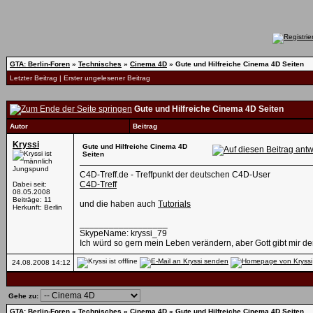
GTA: Berlin-Foren
»
Technisches
»
Cinema 4D
»
Gute und Hilfreiche Cinema 4D Seiten
Letzter Beitrag
|
Erster ungelesener Beitrag
Gute und Hilfreiche Cinema 4D Seiten
Autor
Beitrag
Kryssi
Gute und Hilfreiche Cinema 4D
Seiten
Jungspund
C4D-Treff.de - Treffpunkt der deutschen C4D-User
C4D-Treff
Dabei seit:
08.05.2008
Beiträge: 11
und die haben auch
Tutorials
Herkunft: Berlin
__________________
SkypeName: kryssi_79
Ich würd so gern mein Leben verändern, aber Gott gibt mir de
24.08.2008
14:12
Gehe zu:
GTA: Berlin-Foren
»
Technisches
»
Cinema 4D
»
Gute und Hilfreiche Cinema 4D Seiten