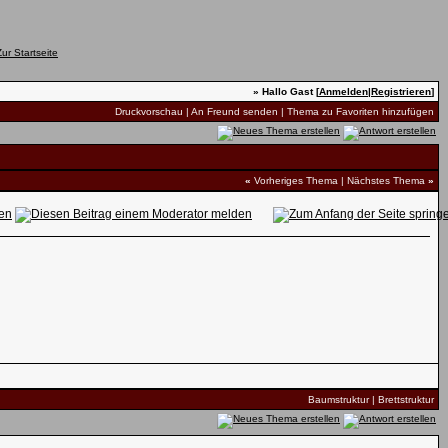
» Hallo Gast [
Anmelden
|
Registrieren
]
Druckvorschau
|
An Freund senden
|
Thema zu Favoriten hinzufügen
«
Vorheriges Thema
|
Nächstes Thema
»
Baumstruktur
|
Brettstruktur