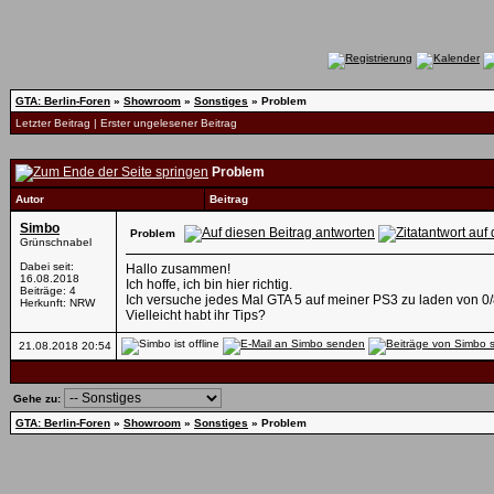
GTA: Berlin-Foren
»
Showroom
»
Sonstiges
»
Problem
Letzter Beitrag
|
Erster ungelesener Beitrag
Problem
Autor
Beitrag
Simbo
Problem
Grünschnabel
Dabei seit:
Hallo zusammen!
16.08.2018
Ich hoffe, ich bin hier richtig.
Beiträge: 4
Ich versuche jedes Mal GTA 5 auf meiner PS3 zu laden von 0/
Herkunft: NRW
Vielleicht habt ihr Tips?
21.08.2018
20:54
Gehe zu:
GTA: Berlin-Foren
»
Showroom
»
Sonstiges
»
Problem