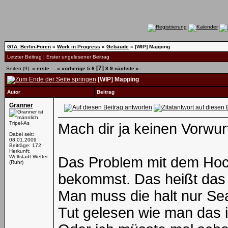
GTA: Berlin-Foren
»
Work in Progress
»
Gebäude
»
[WIP] Mapping
Letzter Beitrag
|
Erster ungelesener Beitrag
[7]
Seiten (9):
« erste
...
« vorherige
5
6
8
9
nächste »
[WIP] Mapping
Autor
Beitrag
Granner
Tripel-As
Mach dir ja keinen Vorwurf!
Dabei seit:
08.01.2009
Beiträge: 172
Herkunft:
Weltstadt Wetter
Das Problem mit dem Hoch
(Ruhr)
bekommst. Das heißt das 
Man muss die halt nur S
Tut gelesen wie man das in