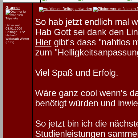
Granner
Tripel-As
So hab jetzt endlich mal 
Dabei seit:
08.01.2009
Hab Gott sei dank den Li
Beiträge: 172
Herkunft:
Weltstadt Wetter
Hier
gibt's dass "nahtlos 
(Ruhr)
zum "Helligkeitsanpassung
Viel Spaß und Erfolg.
Wäre ganz cool wenn's da
benötigt würden und inwi
So jetzt bin ich die näch
Studienleistungen sammel