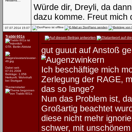
Hessens....
Würde dir, Dreyli, da dan
dazu komme. Freut mich 
07.07.2014
15:07
Trabbi 601s
GTA: Berlin-Aktivist
gut guuut auf Anstoß geb
Ich beschäftige mich mo
Dabei seit:
07.01.2008
Beiträge: 1.056
Zerlegung der RAGE, m
Herkunft: Wohnhaft
bei Stuttgart
das so lange?
Themenstarter
Nun das Problem ist, da
Großartig beachtet wurd
diese nicht mehr ignori
schwer, mit unschönem E