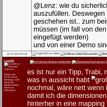
@Lenz: wie du sicherli
auszufüllen. Deswegen 
geschehen ist.. zum bei
müssen (im fall von de
eingefügt werden)
und von einer Demo sind 
01.07.2014
01:26
Lenz95
Tripel-As
es ist nur ein Tipp, Trabi
Dabei seit:
25.05.2014
was in aussicht habt
Beiträge: 236
Herkunft:
Wolfenbüttel,
nochmal, wäre nett wenn 
Wohnort:
Helmstedt
damit ich die dimensionen
hinterher in eine mapping