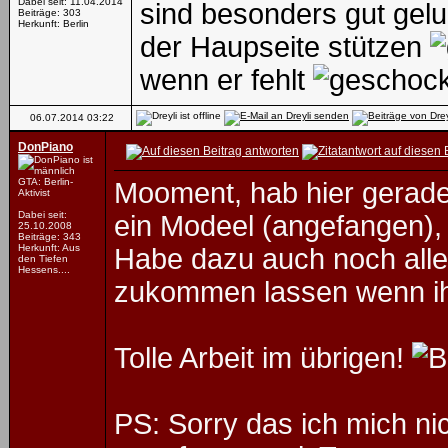
Dabei seit: 11.04.2014
sind besonders gut gelu
Beiträge: 303
Herkunft: Berlin
der Haupseite stützen
wenn er fehlt
06.07.2014
03:22
DonPiano
GTA: Berlin-
Mooment, hab hier gerad
Aktivist
Dabei seit:
ein Modeel (angefangen), 
25.10.2008
Beiträge: 343
Herkunft: Aus
Habe dazu auch noch aller
den Tiefen
Hessens....
zukommen lassen wenn ihr
Tolle Arbeit im übrigen!
PS: Sorry das ich mich ni