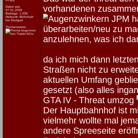
vorhandenen zusammenz
Dabei seit:
07.01.2008
Beiträge: 1.056
JPM ha
Herkunft: Wohnhaft
bei Stuttgart
überarbeiten/neu zu ma
Themenstarter
anzulehnen, was ich da
da ich mich dann letzte
Straßen nicht zu erweit
aktuellen Umfang geblie
gesetzt (also alles ing
GTA IV - Threat umzog
Der Hauptbahnhof ist m
vielmehr wollte mal jem
andere Spreeseite eröff