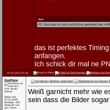
Zitat:
PS: Sorry das ich mich nicht früher gemeldet hab. Hoff
das ist perfektes Timin
anfangen.
Ich schick dir mal ne P
07.07.2014
07:29
DonPiano
GTA: Berlin-
Weiß garnicht mehr wie e
Aktivist
Dabei seit:
sein dass die Bilder soga
25.10.2008
Beiträge: 343
Herkunft: Aus
den Tiefen