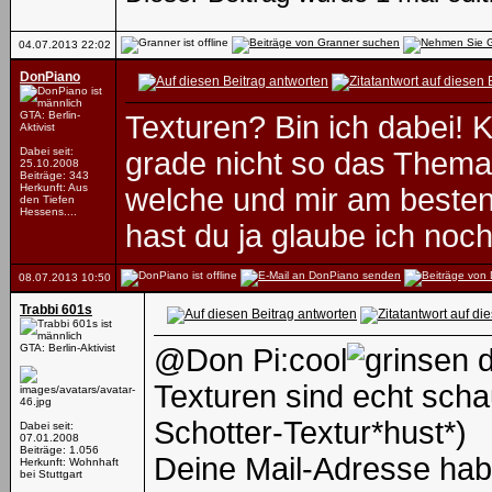
04.07.2013
22:02
DonPiano
GTA: Berlin-
Texturen? Bin ich dabei! K
Aktivist
Dabei seit:
grade nicht so das Thema 
25.10.2008
Beiträge: 343
Herkunft: Aus
welche und mir am besten 
den Tiefen
Hessens....
hast du ja glaube ich noc
08.07.2013
10:50
Trabbi 601s
GTA: Berlin-Aktivist
@Don Pi:cool
d
Texturen sind echt scha
Schotter-Textur*hust*)
Dabei seit:
07.01.2008
Beiträge: 1.056
Deine Mail-Adresse habe 
Herkunft: Wohnhaft
bei Stuttgart