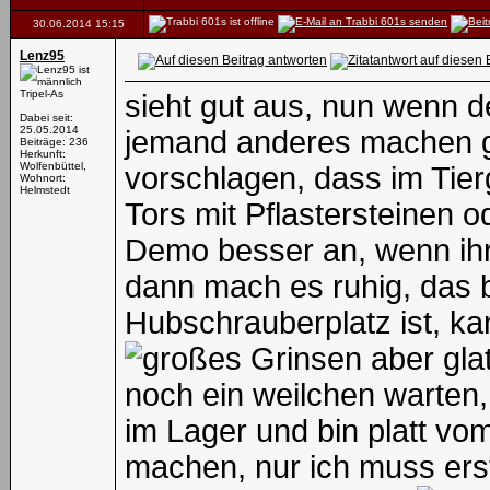
30.06.2014
15:15
Lenz95
Tripel-As
sieht gut aus, nun wenn d
Dabei seit:
25.05.2014
jemand anderes machen g
Beiträge: 236
Herkunft:
Wolfenbüttel,
vorschlagen, dass im Tie
Wohnort:
Helmstedt
Tors mit Pflastersteinen 
Demo besser an, wenn ihr
dann mach es ruhig, das b
Hubschrauberplatz ist, ka
aber glat
noch ein weilchen warten, 
im Lager und bin platt vo
machen, nur ich muss ers