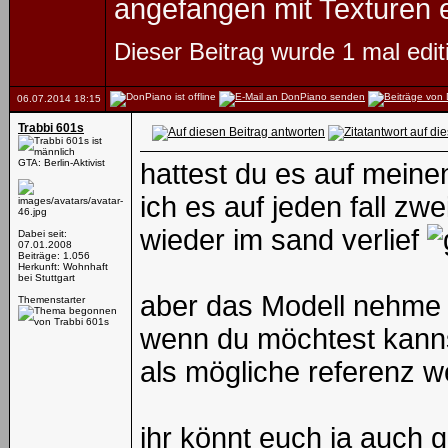
angefangen mit Texturen e
Dieser Beitrag wurde 1 mal edi
06.07.2014
18:15
Trabbi 601s
GTA: Berlin-Aktivist
hattest du es auf meine
ich es auf jeden fall zw
wieder im sand verlief
Dabei seit:
07.01.2008
Beiträge: 1.056
Herkunft: Wohnhaft
bei Stuttgart
aber das Modell nehme i
Themenstarter
wenn du möchtest kanns
als mögliche referenz we
ihr könnt euch ja auch 