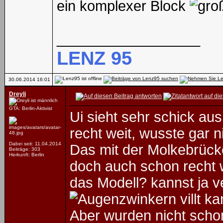
ein komplexer Block
__________________
LENZ 95
30.06.2014
16:01
Dreyli
GTA: Berlin-Aktivist
Ui sieht sehr schick au
recht weit, wusste gar n
Dabei seit: 11.04.2014
Das mit der Molkebrücke
Beiträge: 303
Herkunft: Berlin
doch auch schon recht 
das Modell? kannst ja v
villt k
Aber wurden nicht scho