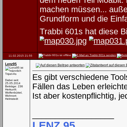
dem neuen Teil Moabit. 
machen müssen... auße
Grundform und die Einf
Trabbi 601s hat diese B
11.02.2015
21:55
Lenz95
Tripel-As
Es gibt verschiedene Tools
Dabei seit:
25.05.2014
Fällen das Leben erleichte
Beiträge: 236
Herkunft:
Wolfenbüttel,
Ist aber kostenpflichtig, 
Wohnort:
Helmstedt
__________________
LENZ 95