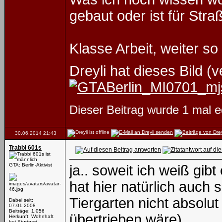
gebaut oder ist für Str
Klasse Arbeit, weiter so
Dreyli hat dieses Bild (
Dieser Beitrag wurde 1 mal ed
30.06.2014
21:43
Trabbi 601s
GTA: Berlin-Aktivist
ja.. soweit ich weiß gi
hat hier natürlich auch 
Tiergarten nicht absolut 
Dabei seit:
07.01.2008
Beiträge: 1.056
übertrieben wäre)
Herkunft: Wohnhaft
bei Stuttgart