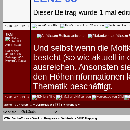
Dieser Beitrag wurde 1 mal edi
12.02.2015
12:00
JKM
Administrator
Und selbst wenn die Molt
Dabei seit:
01.10.2006
besteht (so wie aktuell 
Beiträge: 858
Herkunft: Kassel
ausreichen. Ansonsten si
den Höheninformationen ka
Thematik beschäftigt.
12.02.2015
19:09
[7]
Seiten (9):
« erste
...
« vorherige
5
6
8
9
nächste »
Gehe zu:
GTA: Berlin-Foren
»
Work in Progress
»
Gebäude
»
[WIP] Mapping