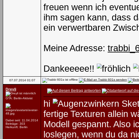
freuen wenn ich eventue
ihm sagen kann, dass d
ein verwertbaren Zwisc
Meine Adresse:
trabbi_
Dankeeeee!!
07.07.2014
01:07
Dreyli
GTA: Berlin-Aktivist
hi
Sket
fertige Texturen allein 
Dabei seit: 11.04.2014
Modell gespannt. Also i
Beiträge: 303
Herkunft: Berlin
loslegen, wenn du da nic