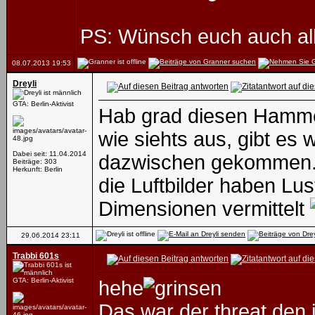
PS: Wünsch euch auch alle
08.07.2013
19:53
Dreyli
GTA: Berlin-Aktivist
Hab grad diesen Hamme
wie siehts aus, gibt es
Dabei seit: 11.04.2014
dazwischen gekommen. 
Beiträge: 303
Herkunft: Berlin
die Luftbilder haben Lu
Dimensionen vermittelt
29.06.2014
23:11
Trabbi 601s
GTA: Berlin-Aktivist
hehe
Das war der threat den i