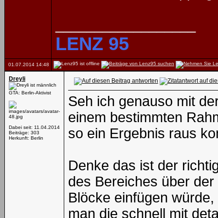
__________________
LENZ 95
01.07.2014
14:48
Dreyli
GTA: Berlin-Aktivist
Seh ich genauso mit der
einem bestimmten Rahm
Dabei seit: 11.04.2014
so ein Ergebnis raus k
Beiträge: 303
Herkunft: Berlin
Denke das ist der richt
des Bereiches über der 
Blöcke einfügen würde, 
man die schnell mit det