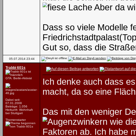
Aber da wil
Dass so viele Modelle fe
Friedrichstadtpalast(T
Gut so, dass die Straß
05.07.2014
23:44
Trabbi 601s
GTA: Berlin-Aktivist
Ich denke auch dass es 
macht, da so eine Fläche
Dabei seit:
07.01.2008
Beiträge: 1.056
Das mit den weniger De
Herkunft: Wohnhaft
bei Stuttgart
wie di
Themenstarter
Faktoren ab. Ich habe 