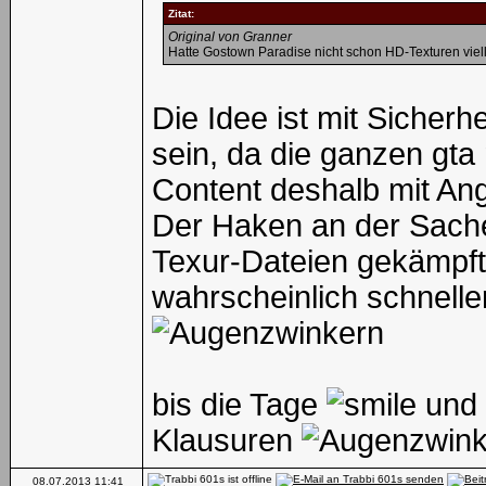
Zitat:
Original von Granner
Hatte Gostown Paradise nicht schon HD-Texturen viell
Die Idee ist mit Sicherh
sein, da die ganzen gt
Content deshalb mit Ang
Der Haken an der Sache 
Texur-Dateien gekämpft 
wahrscheinlich schnelle
bis die Tage
und 
Klausuren
08.07.2013
11:41