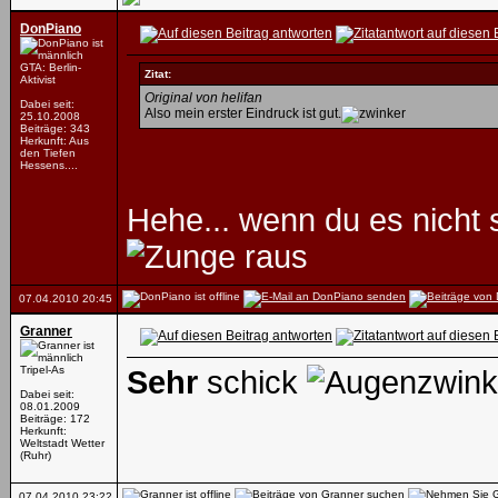
DonPiano
GTA: Berlin-
Zitat:
Aktivist
Original von helifan
Dabei seit:
Also mein erster Eindruck ist gut.
25.10.2008
Beiträge: 343
Herkunft: Aus
den Tiefen
Hessens....
Hehe... wenn du es nicht 
07.04.2010
20:45
Granner
Tripel-As
Sehr
schick
Dabei seit:
08.01.2009
Beiträge: 172
Herkunft:
Weltstadt Wetter
(Ruhr)
07.04.2010
23:22