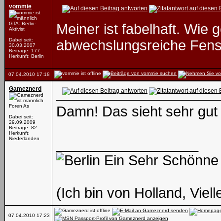
vommie
GTA: Berlin-
Meiner ist fabelhaft. Wie 
Aktivist
Dabei seit:
abwechslungsreiche Fenst
30.03.2007
Beiträge: 177
Herkunft: Berlin
07.04.2010
17:18
Gameznerd
Foren As
Damn! Das sieht sehr gut
Dabei seit:
29.09.2009
Beiträge: 82
Herkunft:
Niederlanden
__________________
Ein Sehr Schönne
(Ich bin von Holland, Viell
07.04.2010
17:23