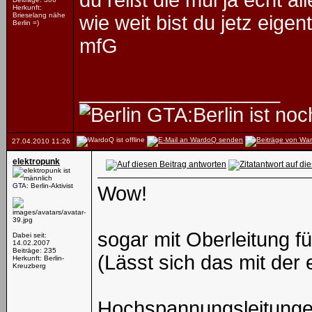
du reißt die mui ja echt al
Herkunft:
Brieselang nähe
wie weit bist du jetz eigen
Berlin =)
mfG
__________________
GTA:Berlin ist noch
27.04.2010
11:26
elektropunk
GTA: Berlin-Aktivist
Wow!
sogar mit Oberleitung fü
Dabei seit:
14.02.2007
Beiträge: 235
(Lässt sich das mit der
Herkunft: Berlin-
Kreuzberg
Hochspannungsleitunge