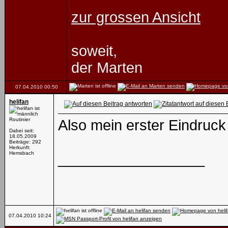
zur grossen Ansicht
soweit,
der Marten
07.04.2010
00:50
helifan
Routinier
Also mein erster Eindruck 
Dabei seit:
18.05.2009
Beiträge: 292
Herkunft:
Hemsbach
__________________
07.04.2010
10:24