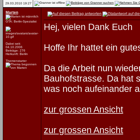
29.03.2010
19:27
Marten
GTA: Berlin-Spezialist
Hej, vielen Dank Euch
Dabei seit:
Hoffe Ihr hattet ein gu
04.10.2006
Beiträge: 276
Herkunft: Berlin
Themenstarter
Da die Arbeit nun wieder
Bauhofstrasse. Da hat s
was noch aufeinander a
zur grossen Ansicht
zur grossen Ansicht