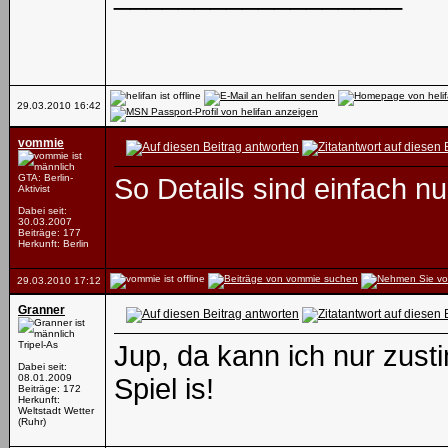
29.03.2010
16:42
vommie
GTA: Berlin-
So Details sind einfach n
Aktivist
Dabei seit:
30.03.2007
Beiträge: 177
Herkunft: Berlin
29.03.2010
17:12
Granner
Tripel-As
Jup, da kann ich nur zus
Dabei seit:
08.01.2009
Spiel is!
Beiträge: 172
Herkunft:
Weltstadt Wetter
(Ruhr)