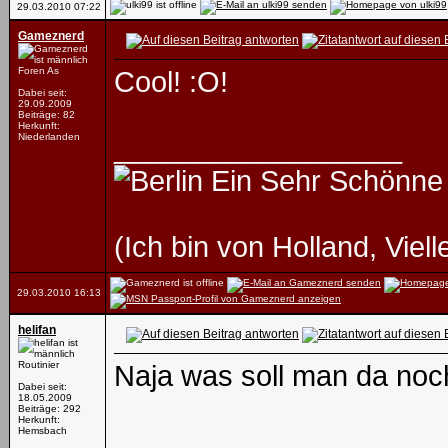
29.03.2010
07:22
Gameznerd
Foren As
Cool! :O!
Dabei seit:
29.09.2009
Beiträge: 82
Herkunft:
Niederlanden
__________________
Ein Sehr Schönne
(Ich bin von Holland, Viell
29.03.2010
16:13
helifan
Routinier
Naja was soll man da noc
Dabei seit:
18.05.2009
Beiträge: 292
Herkunft:
Hemsbach
__________________