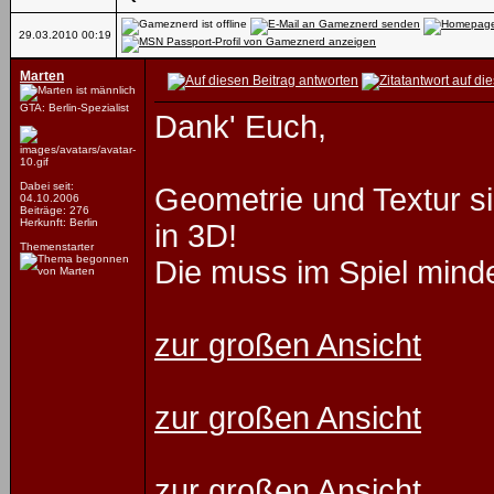
29.03.2010
00:19
Marten
GTA: Berlin-Spezialist
Dank' Euch,
Dabei seit:
Geometrie und Textur sind
04.10.2006
Beiträge: 276
Herkunft: Berlin
in 3D!
Themenstarter
Die muss im Spiel mindes
zur großen Ansicht
zur großen Ansicht
zur großen Ansicht