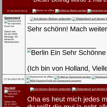
27.04.2010
00:14
Gameznerd
Foren As
Sehr schönn! Mach weite
Dabei seit:
29.09.2009
Beiträge: 82
Herkunft:
Niederlanden
__________________
Ein Sehr Schönne
(Ich bin von Holland, Viell
27.04.2010
00:23
WardoQ
Routinier
Oha es heut mich jedes ma
Dabei seit:
30.11.2007
Beiträge: 306