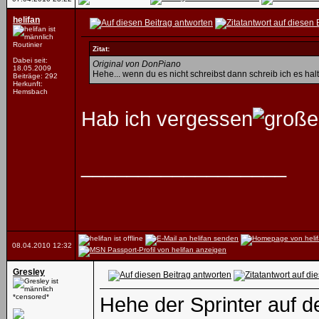
helifan
Routinier
Zitat:
Dabei seit:
Original von DonPiano
18.05.2009
Hehe... wenn du es nicht schreibst dann schreib ich es hal
Beiträge: 292
Herkunft:
Hemsbach
Hab ich vergessen
__________________
08.04.2010
12:32
Gresley
*censored*
Hehe der Sprinter auf d