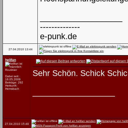
__________________
--------------
e-punk.de
27.04.2010
13:44
helifan
Routinier
Sehr Schön. Schick Schic
Dabei seit:
18.05.2009
Beiträge: 292
Herkunft:
Hemsbach
__________________
27.04.2010
15:49