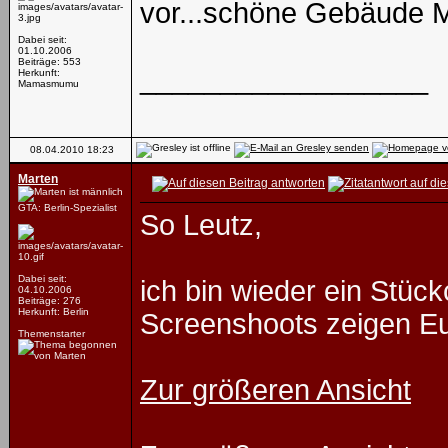
vor...schöne Gebäude M
Dabei seit:
01.10.2006
Beiträge: 553
__________________
Herkunft:
Mamasmumu
08.04.2010
18:23
Marten
GTA: Berlin-Spezialist
So Leutz,
Dabei seit:
ich bin wieder ein Stüc
04.10.2006
Beiträge: 276
Herkunft: Berlin
Screenshoots zeigen Euc
Themenstarter
Zur größeren Ansicht