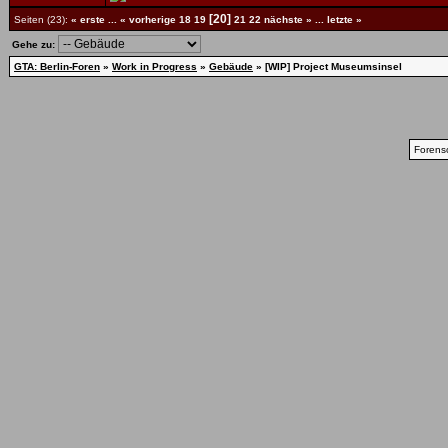
[20]
Seiten (23):
« erste
...
« vorherige
18
19
21
22
nächste »
...
letzte »
Gehe zu:
GTA: Berlin-Foren
»
Work in Progress
»
Gebäude
»
[WIP] Project Museumsinsel
Forens