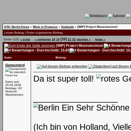
GTA: Berlin-Foren
»
Work in Progress
»
Gebäude
»
[WIP] Project Museumsinsel
Letzter Beitrag
|
Erster ungelesener Beitrag
[20]
Seiten (23):
« erste
...
« vorherige
18
19
21
22
nächste »
...
letzte »
[WIP] Project Museumsinsel
Autor
Beitrag
Gameznerd
Foren As
Da ist super toll!
Dabei seit:
29.09.2009
Beiträge: 82
Herkunft:
Niederlanden
__________________
Ein Sehr Schönne
(Ich bin von Holland, Viell