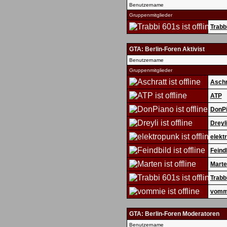
Benutzername
Gruppenmitglieder
Trabb
GTA: Berlin-Foren Aktivist
Benutzername
Gruppenmitglieder
Aschr
ATP
DonP
Dreyl
elekt
Feind
Marte
Trabb
vomm
GTA: Berlin-Foren Moderatoren
Benutzername