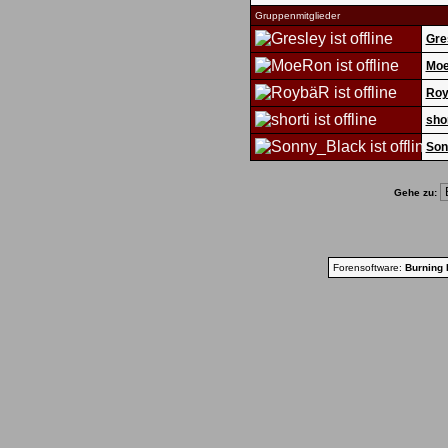
Gruppenmitglieder
Gre
Mo
Ro
shor
Son
Gehe zu:
Forensoftware:
Burning 