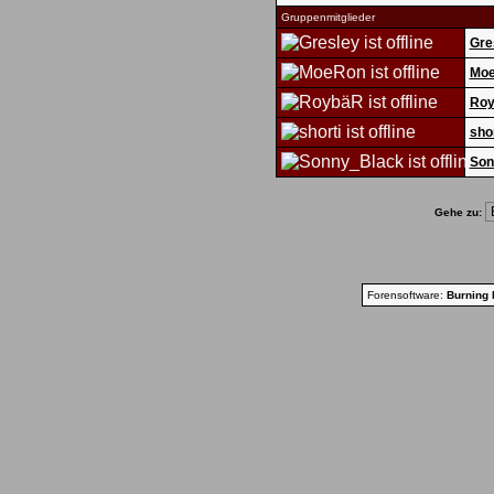
Gruppenmitglieder
Gre
Mo
Ro
shor
Son
Gehe zu:
Forensoftware:
Burning 