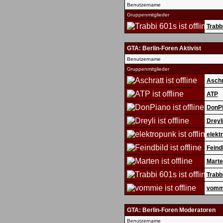
Benutzername
Gruppenmitglieder
Trabb
GTA: Berlin-Foren Aktivist
Benutzername
Gruppenmitglieder
Aschr
ATP
DonP
Dreyl
elekt
Feind
Marte
Trabb
vomm
GTA: Berlin-Foren Moderatoren
Benutzername