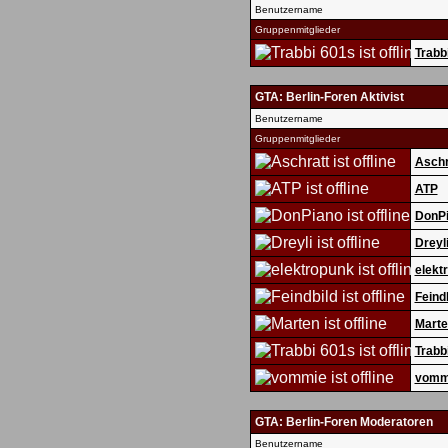
Benutzername
Gruppenmitglieder
Trabb
GTA: Berlin-Foren Aktivist
Benutzername
Gruppenmitglieder
Aschr
ATP
DonP
Dreyl
elekt
Feind
Marte
Trabb
vomm
GTA: Berlin-Foren Moderatoren
Benutzername