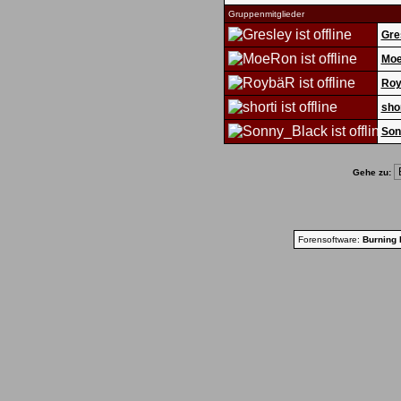
Gruppenmitglieder
Gre
Mo
Ro
shor
Son
Gehe zu:
Forensoftware:
Burning 