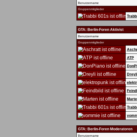
Benutzername
Gruppenmitglieder
Trabb
GTA: Berlin-Foren Aktivist
Benutzername
Gruppenmitglieder
Aschr
ATP
DonP
Dreyl
elekt
Feind
Marte
Trabb
vomm
GTA: Berlin-Foren Moderatoren
Benutzername