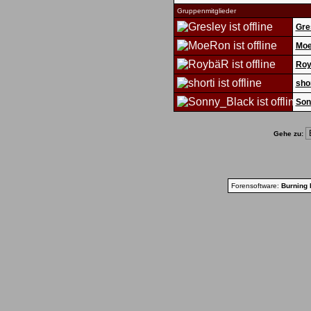
Gruppenmitglieder
Gre
Mo
Ro
shor
Son
Gehe zu:
Forensoftware:
Burning 