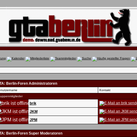
TA: Berlin-Foren Administratoren
nutzername
Kontakt
uppenmitglieder
brik
JKM
JPM
TA: Berlin-Foren Super Moderatoren