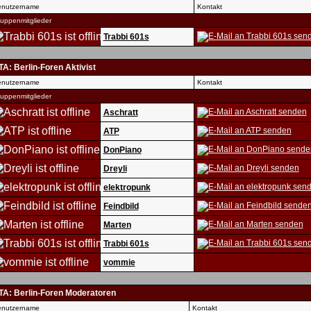
nutzername
Kontakt
uppenmitglieder
Trabbi 601s
A: Berlin-Foren Aktivist
nutzername
Kontakt
uppenmitglieder
Aschratt
ATP
DonPiano
Dreyli
elektropunk
Feindbild
Marten
Trabbi 601s
vommie
TA: Berlin-Foren Moderatoren
nutzername
Kontakt