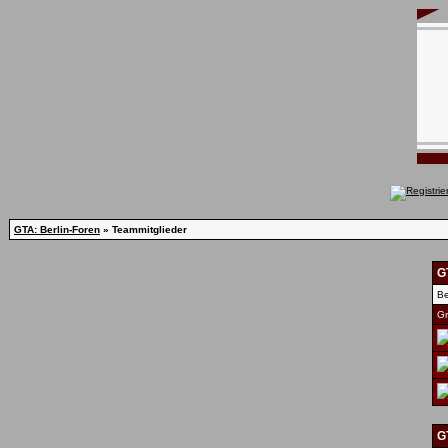
GTA: Berlin-Foren
» Teammitglieder
G
Be
Gr
G