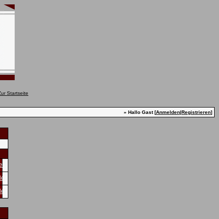
» Hallo Gast [
Anmelden
|
Registrieren
]