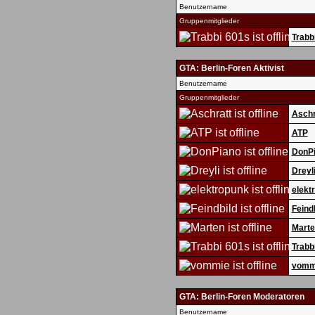
Benutzername
Gruppenmitglieder
Trabb
GTA: Berlin-Foren Aktivist
Benutzername
Gruppenmitglieder
Aschr
ATP
DonP
Dreyl
elekt
Feind
Marte
Trabb
vomm
GTA: Berlin-Foren Moderatoren
Benutzername