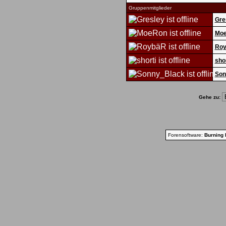
Gruppenmitglieder
Gre
Mo
Ro
shor
Son
Gehe zu:
Forensoftware:
Burning 