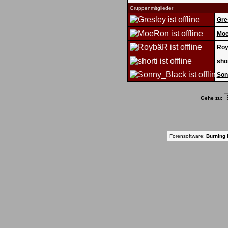
Gruppenmitglieder
Gre
Mo
Ro
shor
Son
Gehe zu:
Forensoftware:
Burning 