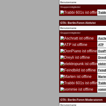
Benutzername
Gruppenmitglieder
Trabb
GTA: Berlin-Foren Aktivist
Benutzername
Gruppenmitglieder
Aschr
ATP
DonP
Dreyl
elekt
Feind
Marte
Trabb
vomm
GTA: Berlin-Foren Moderatoren
Benutzername