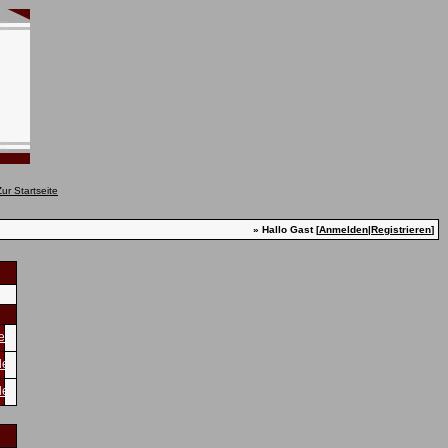
» Hallo Gast [
Anmelden
|
Registrieren
]