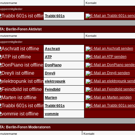
nutzername
Kontakt
uppenmitglieder
Trabbi 601s
A: Berlin-Foren Aktivist
nutzername
Kontakt
uppenmitglieder
Aschratt
ATP
DonPiano
Dreyli
elektropunk
Feindbild
Marten
Trabbi 601s
vommie
TA: Berlin-Foren Moderatoren
nutzername
Kontakt