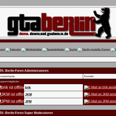
TA: Berlin-Foren Administratoren
nutzername
Kontakt
uppenmitglieder
brik
JKM
JPM
TA: Berlin-Foren Super Moderatoren