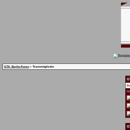
GTA: Berlin-Foren
» Teammitglieder
G
Be
Gr
G