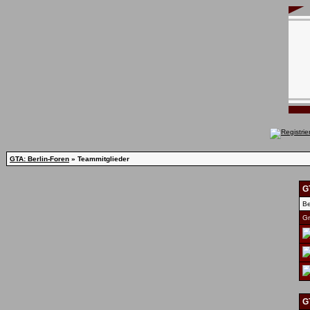
GTA: Berlin-Foren
» Teammitglieder
G
Be
Gr
G