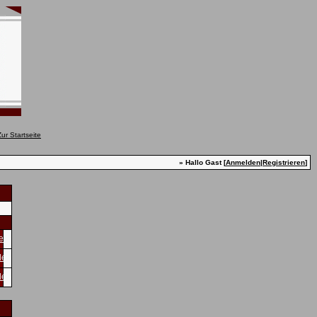
» Hallo Gast [
Anmelden
|
Registrieren
]