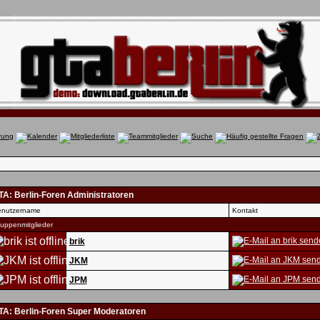
TA: Berlin-Foren Administratoren
nutzername
Kontakt
uppenmitglieder
brik
JKM
JPM
TA: Berlin-Foren Super Moderatoren