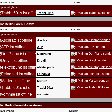
nutzername
Kontakt
uppenmitglieder
Trabbi 601s
A: Berlin-Foren Aktivist
nutzername
Kontakt
uppenmitglieder
Aschratt
ATP
DonPiano
Dreyli
elektropunk
Feindbild
Marten
Trabbi 601s
vommie
TA: Berlin-Foren Moderatoren
nutzername
Kontakt