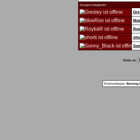
Gruppenmitglieder
Gre
Mo
Ro
shor
Son
Gehe zu:
Forensoftware:
Burning 