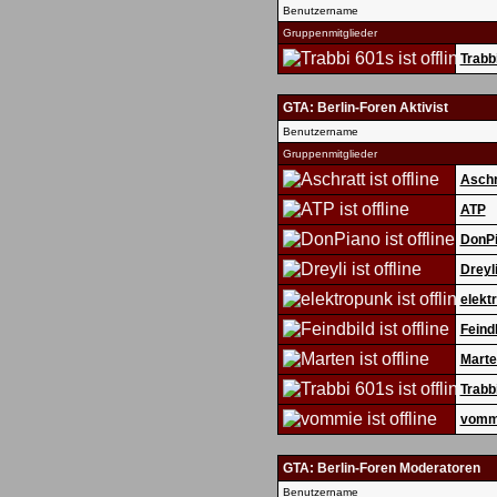
Benutzername
Gruppenmitglieder
Trabb
GTA: Berlin-Foren Aktivist
Benutzername
Gruppenmitglieder
Aschr
ATP
DonP
Dreyl
elekt
Feind
Marte
Trabb
vomm
GTA: Berlin-Foren Moderatoren
Benutzername