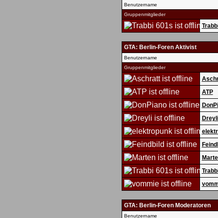
Benutzername
Gruppenmitglieder
Trabb
GTA: Berlin-Foren Aktivist
Benutzername
Gruppenmitglieder
Aschr
ATP
DonP
Dreyl
elekt
Feind
Marte
Trabb
vomm
GTA: Berlin-Foren Moderatoren
Benutzername