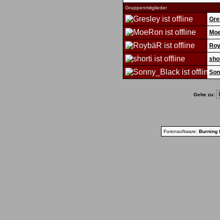
Gruppenmitglieder
Gre
Mo
Ro
shor
Son
Gehe zu:
Forensoftware:
Burning 