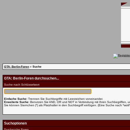
GTA: Berlin-Foren
» Suche
GTA: Berlin-Foren durchsuchen...
Suche nach Schlüsselwort
Einfache Suche:
Trennen Sie Suchbegriffe mit Leerzeichen voneinander.
Erweiterte Suche:
Benutzen Sie AND, OR und NOT in Verbindung mit Ihren Suchbegriffen, um 
Sie können Sternchen (*) als Platzhalter in den Suchbegriff einfügen. (Eine Suche nach *wolt* 
Suchoptionen
Durchsuche Foren