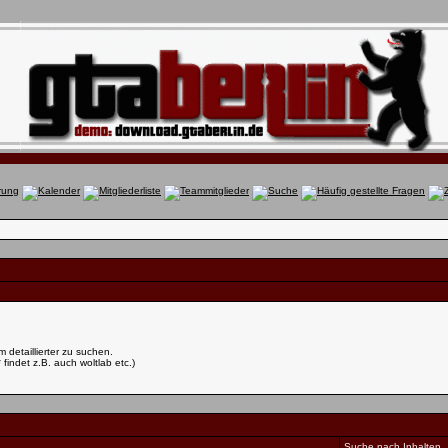
detaillierter zu suchen.
findet z.B. auch woltlab etc.)
Suche nach Inhalten