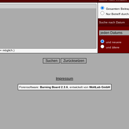
Gesamten Beitra
Nur Betreff durc
Suche nach Datum
und neuere
und ältere
« möglich.)
Impressum
Forensoftware:
Burning Board 2.3.6
, entwickelt von
WoltLab GmbH