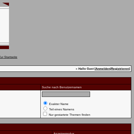
» Hallo Gast [
Anmelden
|
Registrieren
]
Suche nach Benutzernamen
Exakter Name
Teil eines Namens
Nur gestartete Themen finden
Anzeigemodus