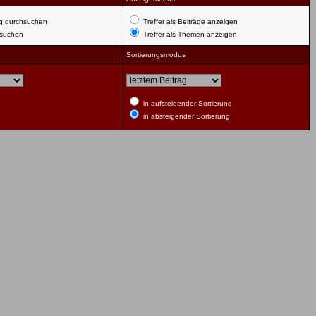
g durchsuchen
Treffer als Beiträge anzeigen
hsuchen
Treffer als Themen anzeigen
Sortierungsmodus
in aufsteigender Sortierung
in absteigender Sortierung