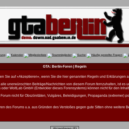
GTA: Berlin-Foren | Regeln
licken Sie auf »Akzeptieren«, wenn Sie die hier genannten Regeln und Erklärungen 
lle unerwünschten Beiträge/Nachrichten von diesem Forum fernzuhalten, ist es unm
n oder WoltLab GmbH (Entwickler dieses Forensystems) können nicht für den Inhalt
 Forum nicht für Obszönitäten, Vulgäres, Beleidigungen, Propaganda (extremer) po
ren des Forums u.a. aus Gründen des Verstoßes gegen gute Sitten ohne weitere Be