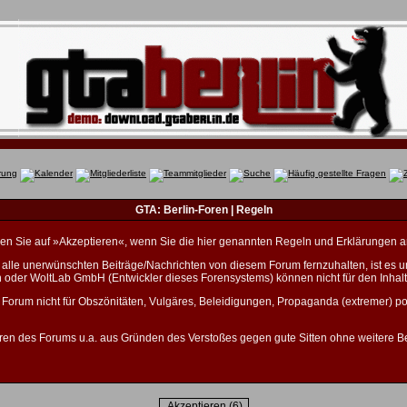
GTA: Berlin-Foren | Regeln
licken Sie auf »Akzeptieren«, wenn Sie die hier genannten Regeln und Erklärungen 
lle unerwünschten Beiträge/Nachrichten von diesem Forum fernzuhalten, ist es unm
n oder WoltLab GmbH (Entwickler dieses Forensystems) können nicht für den Inhalt
 Forum nicht für Obszönitäten, Vulgäres, Beleidigungen, Propaganda (extremer) po
ren des Forums u.a. aus Gründen des Verstoßes gegen gute Sitten ohne weitere Be