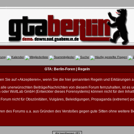
GTA: Berlin-Foren | Regeln
licken Sie auf »Akzeptieren«, wenn Sie die hier genannten Regeln und Erklärungen 
lle unerwünschten Beiträge/Nachrichten von diesem Forum fernzuhalten, ist es unm
n oder WoltLab GmbH (Entwickler dieses Forensystems) können nicht für den Inhalt
 Forum nicht für Obszönitäten, Vulgäres, Beleidigungen, Propaganda (extremer) po
ren des Forums u.a. aus Gründen des Verstoßes gegen gute Sitten ohne weitere Be