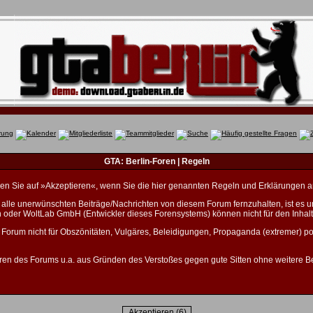
GTA: Berlin-Foren | Regeln
licken Sie auf »Akzeptieren«, wenn Sie die hier genannten Regeln und Erklärungen 
lle unerwünschten Beiträge/Nachrichten von diesem Forum fernzuhalten, ist es unm
n oder WoltLab GmbH (Entwickler dieses Forensystems) können nicht für den Inhalt
 Forum nicht für Obszönitäten, Vulgäres, Beleidigungen, Propaganda (extremer) po
ren des Forums u.a. aus Gründen des Verstoßes gegen gute Sitten ohne weitere Be