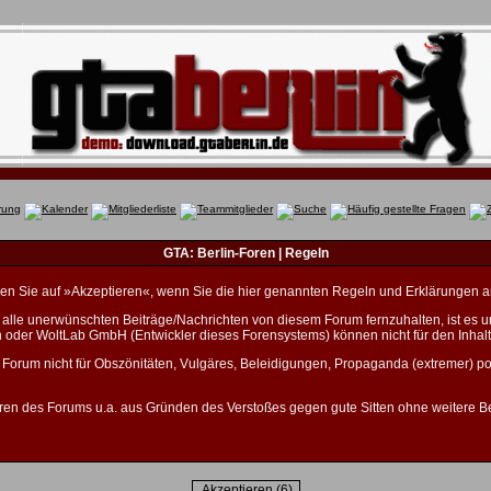
GTA: Berlin-Foren | Regeln
licken Sie auf »Akzeptieren«, wenn Sie die hier genannten Regeln und Erklärungen 
lle unerwünschten Beiträge/Nachrichten von diesem Forum fernzuhalten, ist es unm
n oder WoltLab GmbH (Entwickler dieses Forensystems) können nicht für den Inhalt
 Forum nicht für Obszönitäten, Vulgäres, Beleidigungen, Propaganda (extremer) po
ren des Forums u.a. aus Gründen des Verstoßes gegen gute Sitten ohne weitere Be