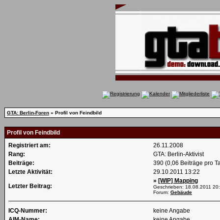
GTA: Berlin-Foren
» Profil von Feindbild
Profil von Feindbild
Registriert am:
26.11.2008
Rang:
GTA: Berlin-Aktivist
Beiträge:
390 (0,06 Beiträge pro T
Letzte Aktivität:
29.10.2011
13:22
»
[WIP] Mapping
Letzter Beitrag:
Geschrieben: 18.08.2011
20
Forum:
Gebäude
ICQ-Nummer:
keine Angabe
AIM-Name:
keine Angabe