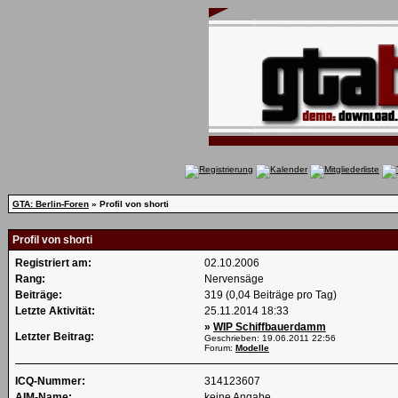
GTA: Berlin-Foren
» Profil von shorti
Profil von shorti
Registriert am:
02.10.2006
Rang:
Nervensäge
Beiträge:
319 (0,04 Beiträge pro Tag)
Letzte Aktivität:
25.11.2014
18:33
»
WIP Schiffbauerdamm
Letzter Beitrag:
Geschrieben: 19.06.2011
22:56
Forum:
Modelle
ICQ-Nummer:
314123607
AIM-Name:
keine Angabe