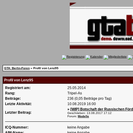
GTA: Berlin-Foren
» Profil von Lenz95
Profil von Lenz95
Registriert am:
25.05.2014
Rang:
Tripel-As
Beiträge:
236 (0,05 Beiträge pro Tag)
Letzte Aktivität:
10.08.2019
16:00
»
[WIP] Botschaft der Russischen Förd
Letzter Beitrag:
Geschrieben: 13.08.2017
17:12
Forum:
Modelle
ICQ-Nummer:
keine Angabe
AIM-Name:
keine Angabe