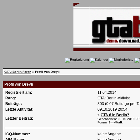
GTA: Berlin-Foren
» Profil von Dreyli
Profil von Dreyli
Registriert am:
11.04.2014
Rang:
GTA: Berlin-Aktivist
Beiträge:
303 (0,07 Beiträge pro T
Letzte Aktivität:
09.10.2019
20:54
»
GTA 6 in Berlin?
Letzter Beitrag:
Geschrieben: 09.10.2019
20
Forum:
Smalltalk
ICQ-Nummer:
keine Angabe
AIM-Name:
keine Angabe