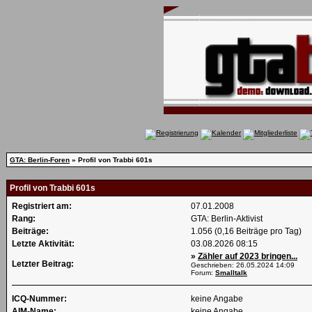
GTA: Berlin-Foren
» Profil von Trabbi 601s
Profil von Trabbi 601s
Registriert am:
07.01.2008
Rang:
GTA: Berlin-Aktivist
Beiträge:
1.056 (0,16 Beiträge pro Tag)
Letzte Aktivität:
03.08.2026
08:15
»
Zähler auf 2023 bringen...
Letzter Beitrag:
Geschrieben: 26.05.2024
14:09
Forum:
Smalltalk
ICQ-Nummer:
keine Angabe
AIM-Name:
keine Angabe