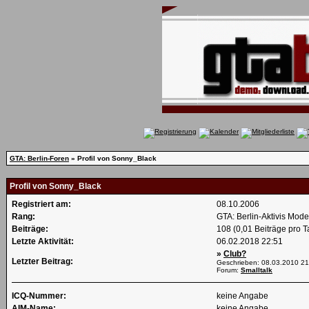
GTA: Berlin-Foren
» Profil von Sonny_Black
Profil von Sonny_Black
Registriert am:
08.10.2006
Rang:
GTA: Berlin-Aktivis Mod
Beiträge:
108 (0,01 Beiträge pro T
Letzte Aktivität:
06.02.2018
22:51
»
Club?
Letzter Beitrag:
Geschrieben: 08.03.2010
21
Forum:
Smalltalk
ICQ-Nummer:
keine Angabe
AIM-Name:
keine Angabe