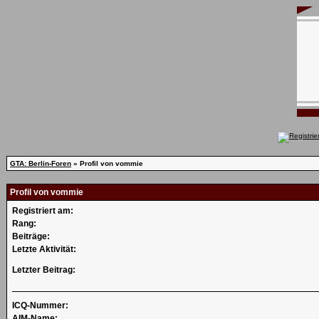
GTA: Berlin-Foren
» Profil von vommie
Profil von vommie
Registriert am:
Rang:
Beiträge:
Letzte Aktivität:
Letzter Beitrag:
ICQ-Nummer:
AIM-Name: