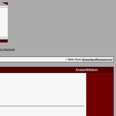
» Hallo Gast [
Anmelden
|
Registrieren
]
Avatar/Infotext