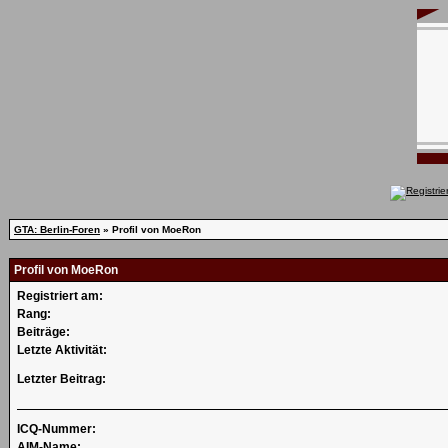
GTA: Berlin-Foren
» Profil von MoeRon
Profil von MoeRon
Registriert am:
Rang:
Beiträge:
Letzte Aktivität:
Letzter Beitrag:
ICQ-Nummer:
AIM-Name: