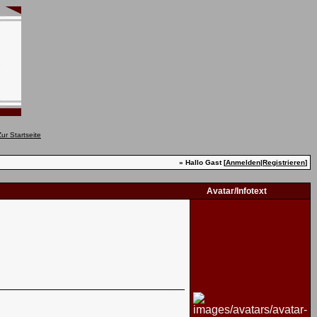
» Hallo Gast [
Anmelden
|
Registrieren
]
Avatar/Infotext