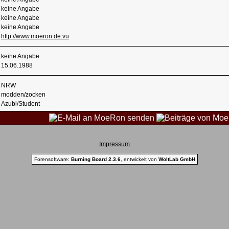
keine Angabe
keine Angabe
keine Angabe
http://www.moeron.de.vu
keine Angabe
15.06.1988
NRW
modden/zocken
Azubi/Student
Impressum
Forensoftware:
Burning Board 2.3.6
, entwickelt von
WoltLab GmbH