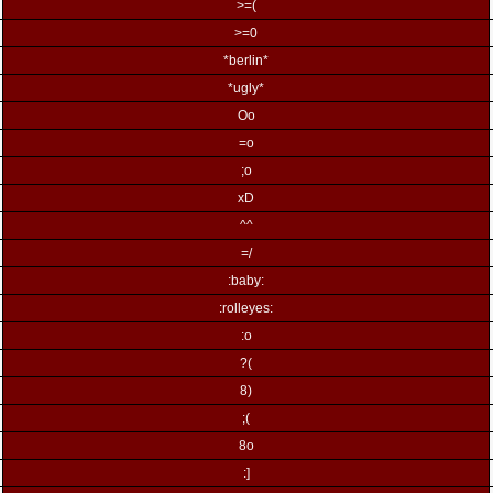
>=(
>=0
*berlin*
*ugly*
Oo
=o
;o
xD
^^
=/
:baby:
:rolleyes:
:o
?(
8)
;(
8o
:]