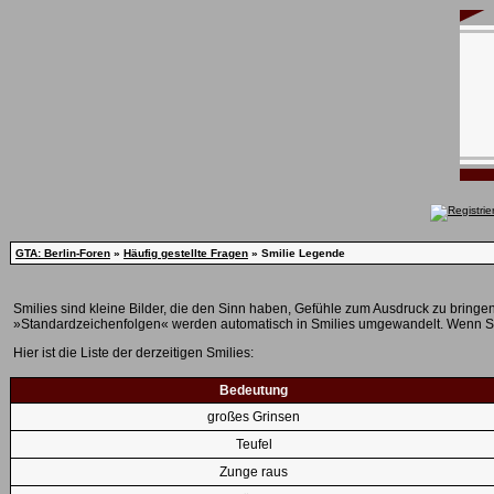
GTA: Berlin-Foren
»
Häufig gestellte Fragen
» Smilie Legende
Smilies sind kleine Bilder, die den Sinn haben, Gefühle zum Ausdruck zu bringen
»Standardzeichenfolgen« werden automatisch in Smilies umgewandelt. Wenn Sie 
Hier ist die Liste der derzeitigen Smilies:
Bedeutung
großes Grinsen
Teufel
Zunge raus