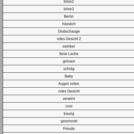
böse2
böse3
Berlin
hässlich
Glubschauge
rotes Gesicht 2
zwinker
fiese Lache
grinsen
schräg
Baby
Augen rollen
rotes Gesicht
verwirrt
cool
traurig
geschockt
Freude