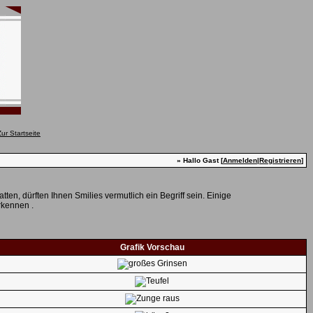
» Hallo Gast [
Anmelden
|
Registrieren
]
en, dürften Ihnen Smilies vermutlich ein Begriff sein. Einige
rkennen .
Grafik Vorschau