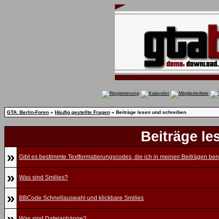
GTA: Berlin-Foren
»
Häufig gestellte Fragen
» Beiträge lesen und schreiben
Beiträge le
»
Gibt es bestimmte Textformatierungscodes, die ich in meinen Beiträgen be
»
Was sind Smilies?
»
BBCode Schnellauswahl und klickbare Smilies
»
Was sind Dateianhänge?