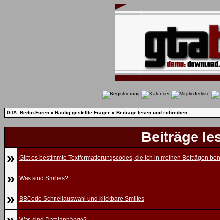
GTA: Berlin-Foren
»
Häufig gestellte Fragen
» Beiträge lesen und schreiben
Beiträge le
»
Gibt es bestimmte Textformatierungscodes, die ich in meinen Beiträgen be
»
Was sind Smilies?
»
BBCode Schnellauswahl und klickbare Smilies
»
Was sind Dateianhänge?