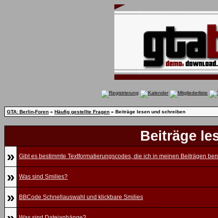
GTA: Berlin-Foren
»
Häufig gestellte Fragen
» Beiträge lesen und schreiben
Beiträge le
»
Gibt es bestimmte Textformatierungscodes, die ich in meinen Beiträgen be
»
Was sind Smilies?
»
BBCode Schnellauswahl und klickbare Smilies
»
Was sind Dateianhänge?