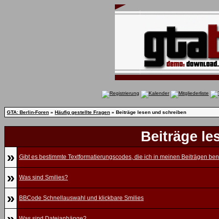
GTA: Berlin-Foren
»
Häufig gestellte Fragen
» Beiträge lesen und schreiben
Beiträge le
»
Gibt es bestimmte Textformatierungscodes, die ich in meinen Beiträgen be
»
Was sind Smilies?
»
BBCode Schnellauswahl und klickbare Smilies
»
Was sind Dateianhänge?