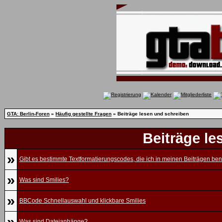
GTA: Berlin-Foren
»
Häufig gestellte Fragen
» Beiträge lesen und schreiben
Beiträge le
»
Gibt es bestimmte Textformatierungscodes, die ich in meinen Beiträgen be
»
Was sind Smilies?
»
BBCode Schnellauswahl und klickbare Smilies
»
Was sind Dateianhänge?