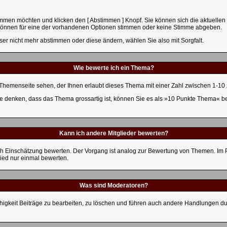
immen möchten und klicken den [ Abstimmen ] Knopf. Sie können sich die aktuelle
ie können für eine der vorhandenen Optionen stimmen oder keine Stimme abgeben.
ser nicht mehr abstimmen oder diese ändern, wählen Sie also mit Sorgfalt.
Wie bewerte ich ein Thema?
hemenseite sehen, der Ihnen erlaubt dieses Thema mit einer Zahl zwischen 1-10 
Sie denken, dass das Thema grossartig ist, können Sie es als »10 Punkte Thema« b
Kann ich andere Mitglieder bewerten?
 nach Einschätzung bewerten. Der Vorgang ist analog zur Bewertung von Themen. Im
ied nur einmal bewerten.
Was sind Moderatoren?
higkeit Beiträge zu bearbeiten, zu löschen und führen auch andere Handlungen d