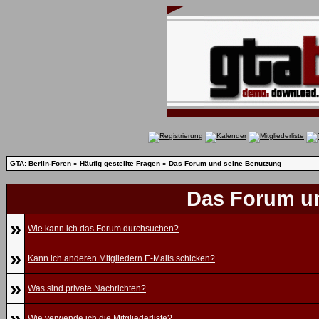
GTA: Berlin-Foren
»
Häufig gestellte Fragen
» Das Forum und seine Benutzung
Das Forum u
»
Wie kann ich das Forum durchsuchen?
»
Kann ich anderen Mitgliedern E-Mails schicken?
»
Was sind private Nachrichten?
»
Wie verwende ich die Mitgliederliste?