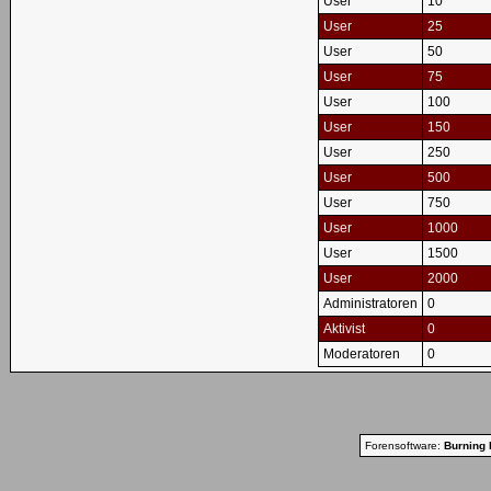
User
10
User
25
User
50
User
75
User
100
User
150
User
250
User
500
User
750
User
1000
User
1500
User
2000
Administratoren
0
Aktivist
0
Moderatoren
0
Forensoftware:
Burning 