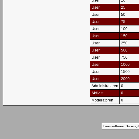
User
10
User
25
User
50
User
75
User
100
User
150
User
250
User
500
User
750
User
1000
User
1500
User
2000
Administratoren
0
Aktivist
0
Moderatoren
0
Forensoftware:
Burning 