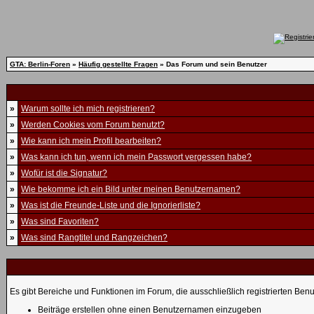
GTA: Berlin-Foren
»
Häufig gestellte Fragen
» Das Forum und sein Benutzer
»
Warum sollte ich mich registrieren?
»
Werden Cookies vom Forum benutzt?
»
Wie kann ich mein Profil bearbeiten?
»
Was kann ich tun, wenn ich mein Passwort vergessen habe?
»
Wofür ist die Signatur?
»
Wie bekomme ich ein Bild unter meinen Benutzernamen?
»
Was ist die Freunde-Liste und die Ignorierliste?
»
Was sind Favoriten?
»
Was sind Rangtitel und Rangzeichen?
Es gibt Bereiche und Funktionen im Forum, die ausschließlich registrierten Ben
Beiträge erstellen ohne einen Benutzernamen einzugeben