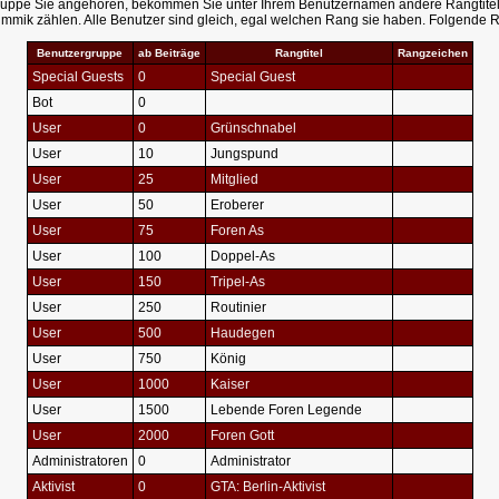
ruppe Sie angehören, bekommen Sie unter Ihrem Benutzernamen andere Rangtitel un
Gimmik zählen. Alle Benutzer sind gleich, egal welchen Rang sie haben. Folgende Rä
Benutzergruppe
ab Beiträge
Rangtitel
Rangzeichen
Special Guests
0
Special Guest
Bot
0
User
0
Grünschnabel
User
10
Jungspund
User
25
Mitglied
User
50
Eroberer
User
75
Foren As
User
100
Doppel-As
User
150
Tripel-As
User
250
Routinier
User
500
Haudegen
User
750
König
User
1000
Kaiser
User
1500
Lebende Foren Legende
User
2000
Foren Gott
Administratoren
0
Administrator
Aktivist
0
GTA: Berlin-Aktivist