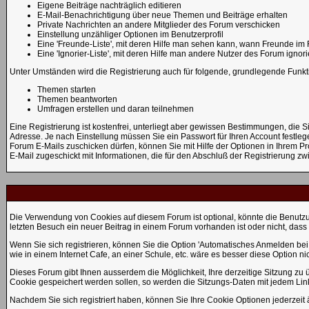
Eigene Beiträge nachträglich editieren
E-Mail-Benachrichtigung über neue Themen und Beiträge erhalten
Private Nachrichten an andere Mitglieder des Forum verschicken
Einstellung unzähliger Optionen im Benutzerprofil
Eine 'Freunde-Liste', mit deren Hilfe man sehen kann, wann Freunde im
Eine 'Ignorier-Liste', mit deren Hilfe man andere Nutzer des Forum ignor
Unter Umständen wird die Registrierung auch für folgende, grundlegende Funkt
Themen starten
Themen beantworten
Umfragen erstellen und daran teilnehmen
Eine Registrierung ist kostenfrei, unterliegt aber gewissen Bestimmungen, die 
Adresse. Je nach Einstellung müssen Sie ein Passwort für Ihren Account festle
Forum E-Mails zuschicken dürfen, können Sie mit Hilfe der Optionen in Ihrem Pr
E-Mail zugeschickt mit Informationen, die für den Abschluß der Registrierung zwi
Die Verwendung von Cookies auf diesem Forum ist optional, könnte die Benutzu
letzten Besuch ein neuer Beitrag in einem Forum vorhanden ist oder nicht, d
Wenn Sie sich registrieren, können Sie die Option 'Automatisches Anmelden be
wie in einem Internet Cafe, an einer Schule, etc. wäre es besser diese Option nic
Dieses Forum gibt Ihnen ausserdem die Möglichkeit, Ihre derzeitige Sitzung z
Cookie gespeichert werden sollen, so werden die Sitzungs-Daten mit jedem Link
Nachdem Sie sich registriert haben, können Sie Ihre Cookie Optionen jederzeit 