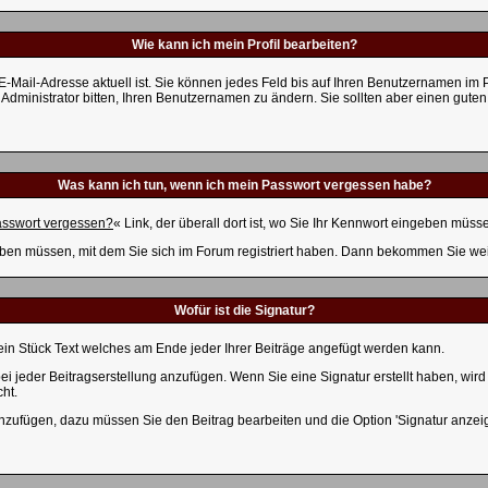
Wie kann ich mein Profil bearbeiten?
hre E-Mail-Adresse aktuell ist. Sie können jedes Feld bis auf Ihren Benutzernamen i
dministrator bitten, Ihren Benutzernamen zu ändern. Sie sollten aber einen gute
Was kann ich tun, wenn ich mein Passwort vergessen habe?
sswort vergessen?
« Link, der überall dort ist, wo Sie Ihr Kennwort eingeben müss
ben müssen, mit dem Sie sich im Forum registriert haben. Dann bekommen Sie weite
Wofür ist die Signatur?
t ein Stück Text welches am Ende jeder Ihrer Beiträge angefügt werden kann.
bei jeder Beitragserstellung anzufügen. Wenn Sie eine Signatur erstellt haben, w
ht.
inzufügen, dazu müssen Sie den Beitrag bearbeiten und die Option 'Signatur anzei