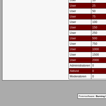
User
10
User
25
User
50
User
75
User
100
User
150
User
250
User
500
User
750
User
1000
User
1500
User
2000
Administratoren
0
Aktivist
0
Moderatoren
0
Forensoftware:
Burning 