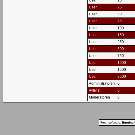
User
10
User
25
User
50
User
75
User
100
User
150
User
250
User
500
User
750
User
1000
User
1500
User
2000
Administratoren
0
Aktivist
0
Moderatoren
0
Forensoftware:
Burning 