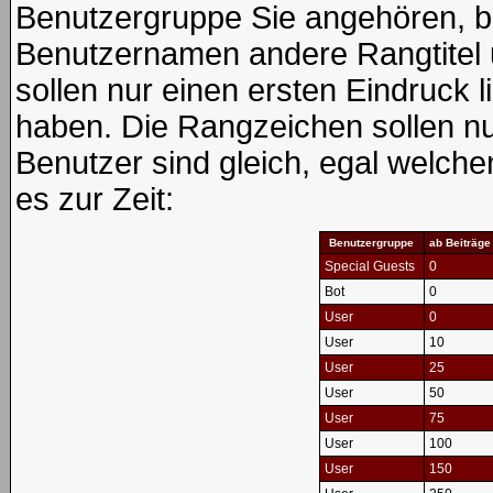
Benutzergruppe Sie angehören, 
Benutzernamen andere Rangtitel 
sollen nur einen ersten Eindruck li
haben. Die Rangzeichen sollen nur
Benutzer sind gleich, egal welch
es zur Zeit:
Benutzergruppe
ab Beiträge
Special Guests
0
Bot
0
User
0
User
10
User
25
User
50
User
75
User
100
User
150