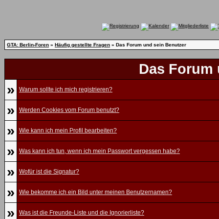
GTA: Berlin-Foren
»
Häufig gestellte Fragen
» Das Forum und sein Benutzer
Das Forum 
»
Warum sollte ich mich registrieren?
»
Werden Cookies vom Forum benutzt?
»
Wie kann ich mein Profil bearbeiten?
»
Was kann ich tun, wenn ich mein Passwort vergessen habe?
»
Wofür ist die Signatur?
»
Wie bekomme ich ein Bild unter meinen Benutzernamen?
»
Was ist die Freunde-Liste und die Ignorierliste?