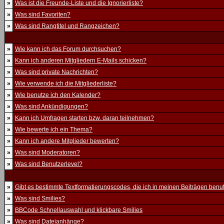
»
Was ist die Freunde-Liste und die Ignorierliste?
»
Was sind Favoriten?
»
Was sind Rangtitel und Rangzeichen?
»
Wie kann ich das Forum durchsuchen?
»
Kann ich anderen Mitgliedern E-Mails schicken?
»
Was sind private Nachrichten?
»
Wie verwende ich die Mitgliederliste?
»
Wie benutze ich den Kalender?
»
Was sind Ankündigungen?
»
Kann ich Umfragen starten bzw. daran teilnehmen?
»
Wie bewerte ich ein Thema?
»
Kann ich andere Mitglieder bewerten?
»
Was sind Moderatoren?
»
Was sind Benutzerlevel?
»
Gibt es bestimmte Textformatierungscodes, die ich in meinen Beiträgen ben
»
Was sind Smilies?
»
BBCode Schnellauswahl und klickbare Smilies
»
Was sind Dateianhänge?