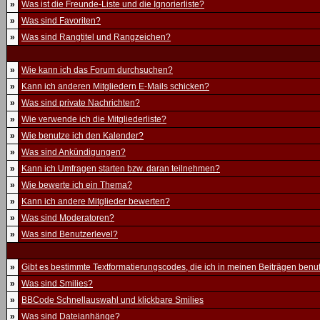
»
Was ist die Freunde-Liste und die Ignorierliste?
»
Was sind Favoriten?
»
Was sind Rangtitel und Rangzeichen?
»
Wie kann ich das Forum durchsuchen?
»
Kann ich anderen Mitgliedern E-Mails schicken?
»
Was sind private Nachrichten?
»
Wie verwende ich die Mitgliederliste?
»
Wie benutze ich den Kalender?
»
Was sind Ankündigungen?
»
Kann ich Umfragen starten bzw. daran teilnehmen?
»
Wie bewerte ich ein Thema?
»
Kann ich andere Mitglieder bewerten?
»
Was sind Moderatoren?
»
Was sind Benutzerlevel?
»
Gibt es bestimmte Textformatierungscodes, die ich in meinen Beiträgen ben
»
Was sind Smilies?
»
BBCode Schnellauswahl und klickbare Smilies
»
Was sind Dateianhänge?