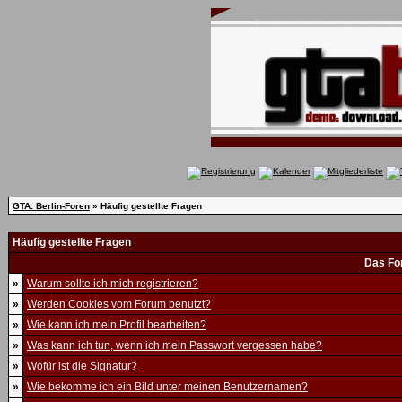
GTA: Berlin-Foren
» Häufig gestellte Fragen
Häufig gestellte Fragen
Das Fo
»
Warum sollte ich mich registrieren?
»
Werden Cookies vom Forum benutzt?
»
Wie kann ich mein Profil bearbeiten?
»
Was kann ich tun, wenn ich mein Passwort vergessen habe?
»
Wofür ist die Signatur?
»
Wie bekomme ich ein Bild unter meinen Benutzernamen?