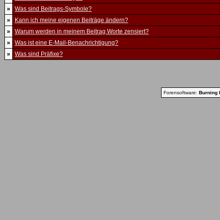
»
Was sind Beitrags-Symbole?
»
Kann ich meine eigenen Beiträge ändern?
»
Warum werden in meinem Beitrag Worte zensiert?
»
Was ist eine E-Mail-Benachrichtigung?
»
Was sind Präfixe?
Forensoftware:
Burning 