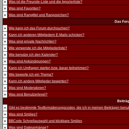
»
Was ist die Freunde-Liste und die Ignorierliste?
»
Was sind Favoriten?
»
Was sind Rangtitel und Rangzeichen?
Das For
»
Wie kann ich das Forum durchsuchen?
»
Kann ich anderen Mitgliedern E-Mails schicken?
»
Was sind private Nachrichten?
»
Wie verwende ich die Mitgliederliste?
»
Wie benutze ich den Kalender?
»
Was sind Ankündigungen?
»
Kann ich Umfragen starten bzw. daran teilnehmen?
»
Wie bewerte ich ein Thema?
»
Kann ich andere Mitglieder bewerten?
»
Was sind Moderatoren?
»
Was sind Benutzerlevel?
Beiträ
»
Gibt es bestimmte Textformatierungscodes, die ich in meinen Beiträgen ben
»
Was sind Smilies?
»
BBCode Schnellauswahl und klickbare Smilies
»
Was sind Dateianhänge?