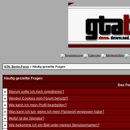
GTA: Berlin-Foren
» Häufig gestellte Fragen
Häufig gestellte Fragen
Das Fo
»
Warum sollte ich mich registrieren?
»
Werden Cookies vom Forum benutzt?
»
Wie kann ich mein Profil bearbeiten?
»
Was kann ich tun, wenn ich mein Passwort vergessen habe?
»
Wofür ist die Signatur?
»
Wie bekomme ich ein Bild unter meinen Benutzernamen?