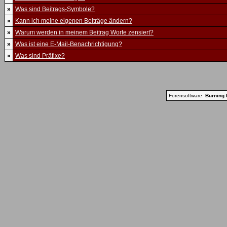
»
Was sind Beitrags-Symbole?
»
Kann ich meine eigenen Beiträge ändern?
»
Warum werden in meinem Beitrag Worte zensiert?
»
Was ist eine E-Mail-Benachrichtigung?
»
Was sind Präfixe?
Forensoftware:
Burning 