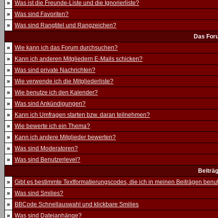
»
Was ist die Freunde-Liste und die Ignorierliste?
»
Was sind Favoriten?
»
Was sind Rangtitel und Rangzeichen?
Das For
»
Wie kann ich das Forum durchsuchen?
»
Kann ich anderen Mitgliedern E-Mails schicken?
»
Was sind private Nachrichten?
»
Wie verwende ich die Mitgliederliste?
»
Wie benutze ich den Kalender?
»
Was sind Ankündigungen?
»
Kann ich Umfragen starten bzw. daran teilnehmen?
»
Wie bewerte ich ein Thema?
»
Kann ich andere Mitglieder bewerten?
»
Was sind Moderatoren?
»
Was sind Benutzerlevel?
Beiträ
»
Gibt es bestimmte Textformatierungscodes, die ich in meinen Beiträgen ben
»
Was sind Smilies?
»
BBCode Schnellauswahl und klickbare Smilies
»
Was sind Dateianhänge?