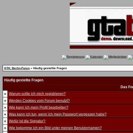
GTA: Berlin-Foren
» Häufig gestellte Fragen
Häufig gestellte Fragen
Das Fo
»
Warum sollte ich mich registrieren?
»
Werden Cookies vom Forum benutzt?
»
Wie kann ich mein Profil bearbeiten?
»
Was kann ich tun, wenn ich mein Passwort vergessen habe?
»
Wofür ist die Signatur?
»
Wie bekomme ich ein Bild unter meinen Benutzernamen?