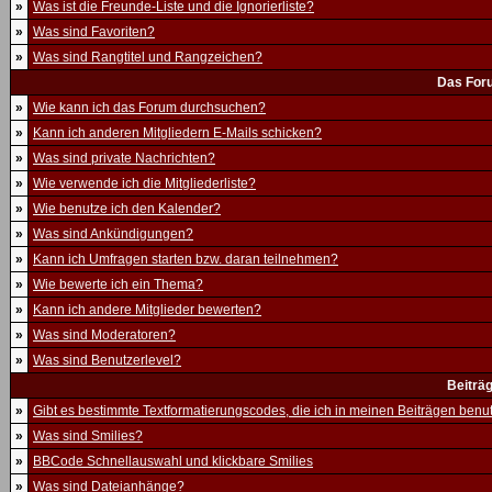
»
Was ist die Freunde-Liste und die Ignorierliste?
»
Was sind Favoriten?
»
Was sind Rangtitel und Rangzeichen?
Das For
»
Wie kann ich das Forum durchsuchen?
»
Kann ich anderen Mitgliedern E-Mails schicken?
»
Was sind private Nachrichten?
»
Wie verwende ich die Mitgliederliste?
»
Wie benutze ich den Kalender?
»
Was sind Ankündigungen?
»
Kann ich Umfragen starten bzw. daran teilnehmen?
»
Wie bewerte ich ein Thema?
»
Kann ich andere Mitglieder bewerten?
»
Was sind Moderatoren?
»
Was sind Benutzerlevel?
Beiträ
»
Gibt es bestimmte Textformatierungscodes, die ich in meinen Beiträgen ben
»
Was sind Smilies?
»
BBCode Schnellauswahl und klickbare Smilies
»
Was sind Dateianhänge?