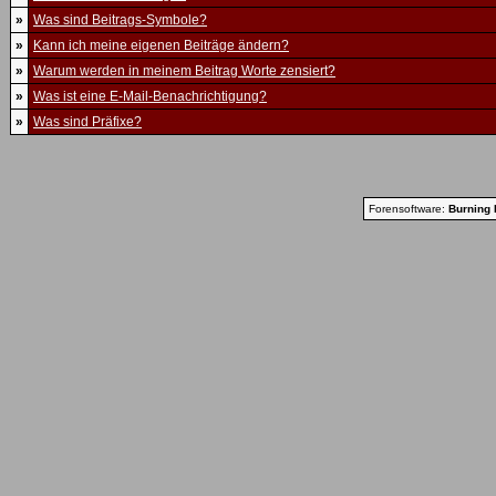
»
Was sind Beitrags-Symbole?
»
Kann ich meine eigenen Beiträge ändern?
»
Warum werden in meinem Beitrag Worte zensiert?
»
Was ist eine E-Mail-Benachrichtigung?
»
Was sind Präfixe?
Forensoftware:
Burning 