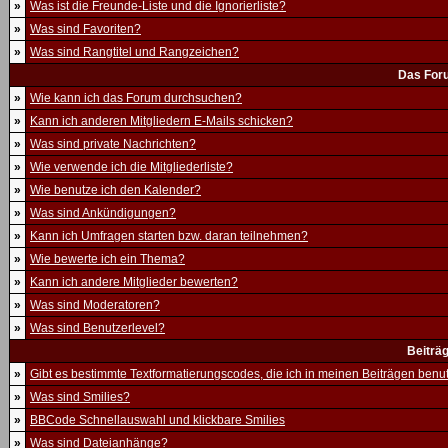
»
Was ist die Freunde-Liste und die Ignorierliste?
»
Was sind Favoriten?
»
Was sind Rangtitel und Rangzeichen?
Das For
»
Wie kann ich das Forum durchsuchen?
»
Kann ich anderen Mitgliedern E-Mails schicken?
»
Was sind private Nachrichten?
»
Wie verwende ich die Mitgliederliste?
»
Wie benutze ich den Kalender?
»
Was sind Ankündigungen?
»
Kann ich Umfragen starten bzw. daran teilnehmen?
»
Wie bewerte ich ein Thema?
»
Kann ich andere Mitglieder bewerten?
»
Was sind Moderatoren?
»
Was sind Benutzerlevel?
Beiträ
»
Gibt es bestimmte Textformatierungscodes, die ich in meinen Beiträgen ben
»
Was sind Smilies?
»
BBCode Schnellauswahl und klickbare Smilies
»
Was sind Dateianhänge?