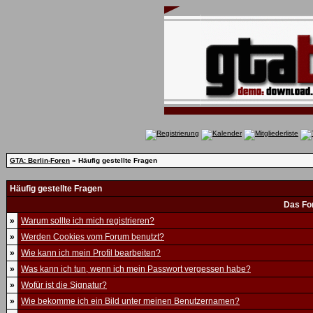
GTA: Berlin-Foren
» Häufig gestellte Fragen
Häufig gestellte Fragen
Das Fo
»
Warum sollte ich mich registrieren?
»
Werden Cookies vom Forum benutzt?
»
Wie kann ich mein Profil bearbeiten?
»
Was kann ich tun, wenn ich mein Passwort vergessen habe?
»
Wofür ist die Signatur?
»
Wie bekomme ich ein Bild unter meinen Benutzernamen?