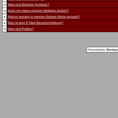
»
Was sind Beitrags-Symbole?
»
Kann ich meine eigenen Beiträge ändern?
»
Warum werden in meinem Beitrag Worte zensiert?
»
Was ist eine E-Mail-Benachrichtigung?
»
Was sind Präfixe?
Forensoftware:
Burning 